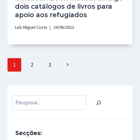
dois catálogos de livros para
apoio aos refugiados
Luís Miguel Costa
24/06/2022
Page
Next
1
2
3
navigation
Page
Pesquisar
Secções: