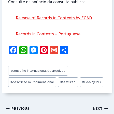
Consulte os anúncio da consulta pública:
Release of Records in Contexts by EGAD
Records in Contexts – Portuguese
Fa
W
M
Pi
G
S
ce
h
es
nt
m
h
b
at
se
er
ai
ar
Post
#
conselho internacional de arquivos
o
sA
n
es
l
e
Tags:
o
p
ge
t
#
descrição multidimensional
#
featured
#
ISAAR(CPF)
k
p
r
Navegação
PREVIOUS
NEXT