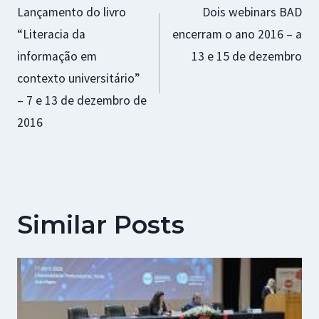
Lançamento do livro
Dois webinars BAD
de
“Literacia da
encerram o ano 2016 – a
artigos
informação em
13 e 15 de dezembro
contexto universitário”
– 7 e 13 de dezembro de
2016
Similar Posts