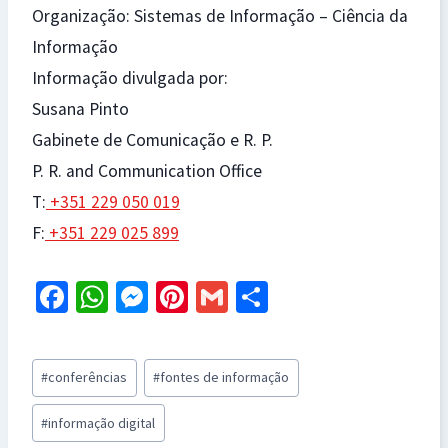
Organização: Sistemas de Informação – Ciência da
Informação
Informação divulgada por:
Susana Pinto
Gabinete de Comunicação e R. P.
P. R. and Communication Office
T:
+351 229 050 019
F:
+351 229 025 899
Fa
W
M
Pi
G
S
ce
h
es
nt
m
h
b
at
se
er
ai
ar
Post
#
conferências
#
fontes de informação
o
sA
n
es
l
e
Tags:
o
p
ge
t
#
informação digital