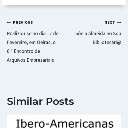
k
p
r
Navegação
PREVIOUS
NEXT
Realizou-se no dia 17 de
Sónia Almeida no Sou
de
Fevereiro, em Oeiras, o
Bibliotecári@
artigos
6.º Encontro de
Arquivos Empresariais
Similar Posts