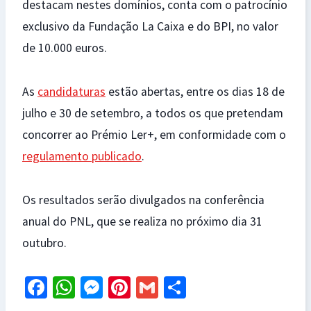
destacam nestes domínios, conta com o patrocínio
exclusivo da Fundação La Caixa e do BPI, no valor
de 10.000 euros.
As
candidaturas
estão abertas, entre os dias 18 de
julho e 30 de setembro, a todos os que pretendam
concorrer ao Prémio Ler+, em conformidade com o
regulamento publicado
.
Os resultados serão divulgados na conferência
anual do PNL, que se realiza no próximo dia 31
outubro.
Fa
W
M
Pi
G
S
ce
h
es
nt
m
h