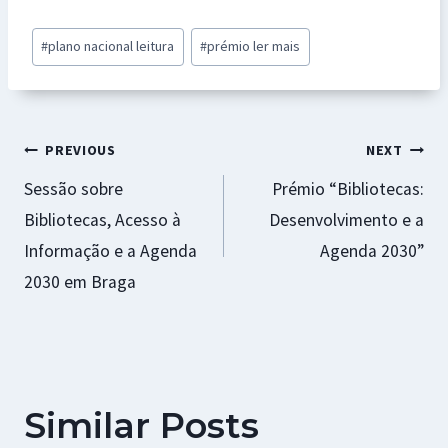
b
at
se
er
ai
ar
Post
#
plano nacional leitura
#
prémio ler mais
o
sA
n
es
l
e
Tags:
o
p
ge
t
k
p
r
Navegação
PREVIOUS
NEXT
Sessão sobre
Prémio “Bibliotecas:
de
Bibliotecas, Acesso à
Desenvolvimento e a
artigos
Informação e a Agenda
Agenda 2030”
2030 em Braga
Similar Posts