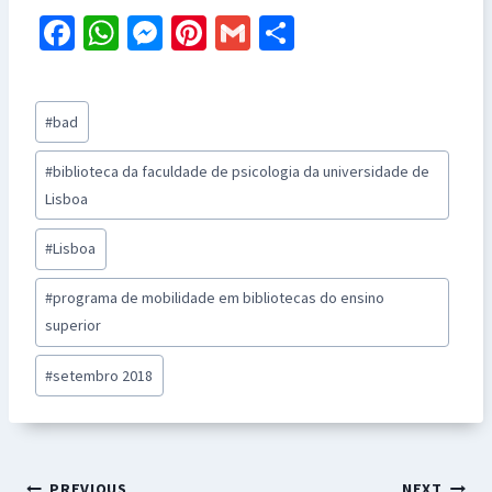
Fa
W
M
Pi
G
S
ce
h
es
nt
m
h
b
at
se
er
ai
ar
Post
#
bad
o
sA
n
es
l
e
Tags:
o
p
ge
t
#
biblioteca da faculdade de psicologia da universidade de
k
p
r
Lisboa
#
Lisboa
#
programa de mobilidade em bibliotecas do ensino
superior
#
setembro 2018
PREVIOUS
NEXT