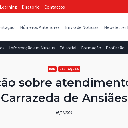
Learning
Diretório
Contactos
entação
Números Anteriores
Envio de Notícias
Newsletter
vos
Informação em Museus
Editorial
Formação
Profissão
BAD
DESTAQUES
ão sobre atendiment
Carrazeda de Ansiães
05/02/2020