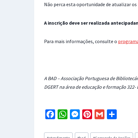
Não perca esta oportunidade de atualizar o
A inscrição deve ser realizada antecipadam
Para mais informações, consulte o
program
A BAD – Associação Portuguesa de Bibliotecár
DGERT na área de educação e formação 322- 
Fa
W
M
Pi
G
S
ce
h
es
nt
m
h
b
at
se
er
ai
ar
Post
#
atendimento
#
bad
#
Carrazeda de Ansiães