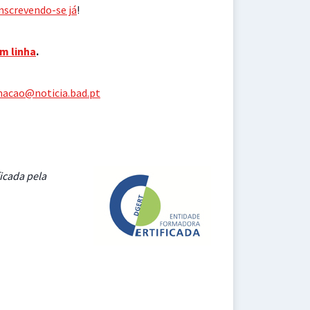
nscrevendo-se já
!
m linha
.
acao@noticia.bad.pt
icada pela