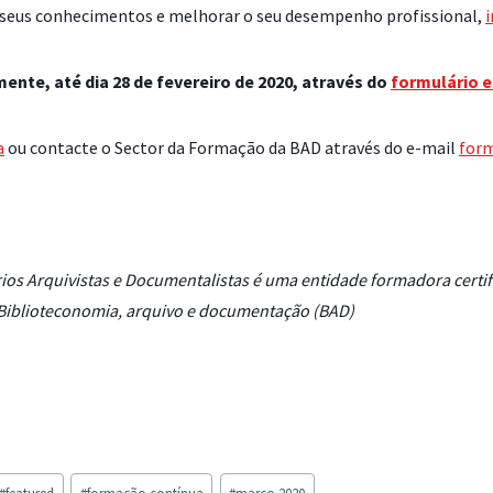
s seus conhecimentos e melhorar o seu desempenho profissional,
i
ente, até dia 28 de fevereiro de 2020, através do
formulário e
a
ou contacte o Sector da Formação da BAD através do e-mail
form
ios Arquivistas e Documentalistas é uma entidade formadora certif
Biblioteconomia, arquivo e documentação (BAD)
#
featured
#
formação contínua
#
março 2020