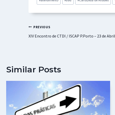
o
sA
n
es
l
e
Tags:
o
p
ge
t
k
p
r
Navegação
PREVIOUS
XIV Encontro de CTDI / ISCAP P.Porto – 23 de Abri
de
artigos
Similar Posts