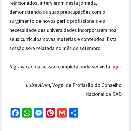
relacionados, intervieram nesta jornada,
demonstrando as suas preocupações com o
surgimento de novos perfis profissionais e a
necessidade das universidades incorporarem nos
seus currículos novas matérias e conteúdos. Esta
sessão será relatada no mês de setembro.
A gravação da sessão completa pode ser vista
aqui
Luísa Alvim
, Vogal da Profissão do Conselho
Nacional da BAD
Fa
W
M
Pi
G
S
ce
h
es
nt
m
h