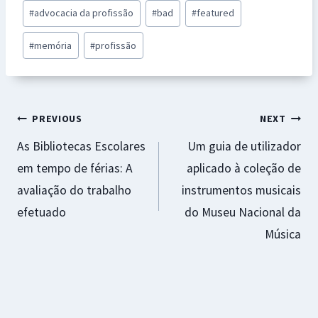
b
at
se
er
ai
ar
Post
#
advocacia da profissão
#
bad
#
featured
o
sA
n
es
l
e
Tags:
o
p
ge
t
#
memória
#
profissão
k
p
r
Navegação
PREVIOUS
NEXT
As Bibliotecas Escolares
Um guia de utilizador
de
em tempo de férias: A
aplicado à coleção de
artigos
avaliação do trabalho
instrumentos musicais
efetuado
do Museu Nacional da
Música