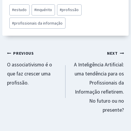
b
at
se
er
ai
ar
Post
#
estudo
#
inquérito
#
profissão
o
sA
n
es
l
e
Tags:
o
p
ge
t
#
profissionais da informação
k
p
r
Navegação
PREVIOUS
NEXT
O associativismo é o
A Inteligência Artificial:
de
que faz crescer uma
uma tendência para os
artigos
profissão.
Profissionais da
Informação refletirem.
No futuro ou no
presente?