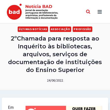
Skip
to
content
ÚLTIMAS NOTÍCIAS
ASSOCIAÇÃO
PROFISSÃO
2ºChamada para resposta ao
Inquérito às bibliotecas,
arquivos, serviços de
documentação de instituições
do Ensino Superior
24/06/2022
Em