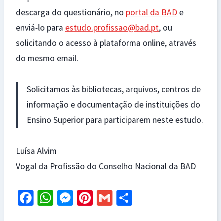
descarga do questionário, no
portal da BAD
e
enviá-lo para
estudo.profissao@bad.pt
, ou
solicitando o acesso à plataforma online, através
do mesmo email.
Solicitamos às bibliotecas, arquivos, centros de
informação e documentação de instituições do
Ensino Superior para participarem neste estudo.
Luísa Alvim
Vogal da Profissão do Conselho Nacional da BAD
Fa
W
M
Pi
G
S
ce
h
es
nt
m
h