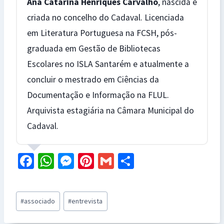
Ana Catarina Henriques Carvalho
, nascida e
criada no concelho do Cadaval. Licenciada
em Literatura Portuguesa na FCSH, pós-
graduada em Gestão de Bibliotecas
Escolares no ISLA Santarém e atualmente a
concluir o mestrado em Ciências da
Documentação e Informação na FLUL.
Arquivista estagiária na Câmara Municipal do
Cadaval.
Fa
W
M
Pi
G
S
ce
h
es
nt
m
h
b
at
se
er
ai
ar
Post
#
associado
#
entrevista
o
sA
n
es
l
e
Tags: