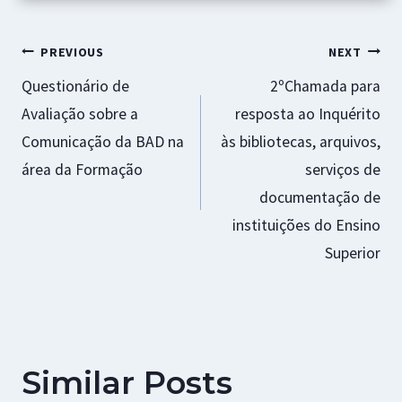
o
p
ge
t
k
p
r
Navegação
PREVIOUS
NEXT
Questionário de
2ºChamada para
de
Avaliação sobre a
resposta ao Inquérito
artigos
Comunicação da BAD na
às bibliotecas, arquivos,
área da Formação
serviços de
documentação de
instituições do Ensino
Superior
Similar Posts