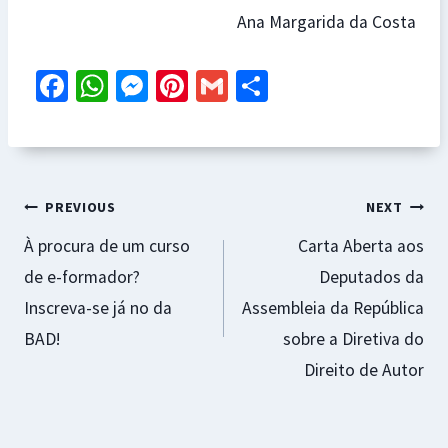
Ana Margarida da Costa
Fa
W
M
Pi
G
S
ce
h
es
nt
m
h
b
at
se
er
ai
ar
o
sA
n
es
l
e
Navegação
o
p
ge
t
PREVIOUS
NEXT
k
p
r
À procura de um curso
Carta Aberta aos
de
de e-formador?
Deputados da
artigos
Inscreva-se já no da
Assembleia da República
BAD!
sobre a Diretiva do
Direito de Autor