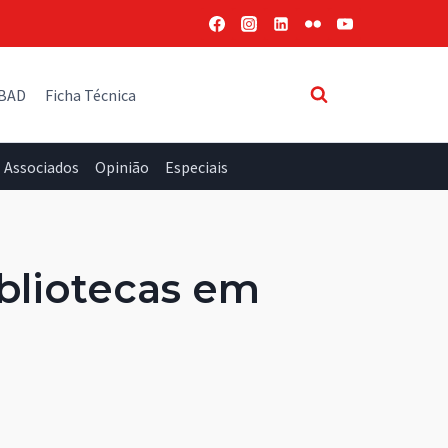
 BAD
Ficha Técnica
Associados
Opinião
Especiais
bibliotecas em