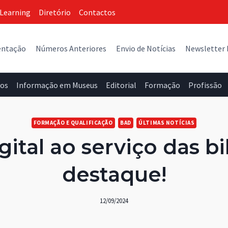
Learning
Diretório
Contactos
entação
Números Anteriores
Envio de Notícias
Newsletter
vos
Informação em Museus
Editorial
Formação
Profissão
FORMAÇÃO E QUALIFICAÇÃO
BAD
ÚLTIMAS NOTÍCIAS
igital ao serviço das 
destaque!
12/09/2024