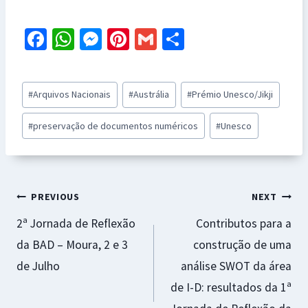
Fa
W
M
Pi
G
S
ce
h
es
nt
m
h
b
at
se
er
ai
ar
Post
#
Arquivos Nacionais
#
Austrália
#
Prémio Unesco/Jikji
o
sA
n
es
l
e
Tags:
o
p
ge
t
#
preservação de documentos numéricos
#
Unesco
k
p
r
Navegação
PREVIOUS
NEXT
2ª Jornada de Reflexão
Contributos para a
de
da BAD – Moura, 2 e 3
construção de uma
artigos
de Julho
análise SWOT da área
de I-D: resultados da 1ª