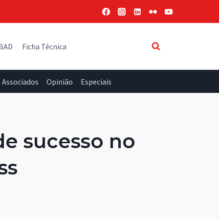
 BAD
Ficha Técnica
Associados
Opinião
Especiais
de sucesso no
ss