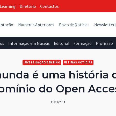
Learning
Diretório
Contactos
entação
Números Anteriores
Envio de Notícias
Newsletter
vos
Informação em Museus
Editorial
Formação
Profissão
INVESTIGAÇÃO E ENSINO
ÚLTIMAS NOTÍCIAS
munda é uma história 
omínio do Open Acce
11/11/2011