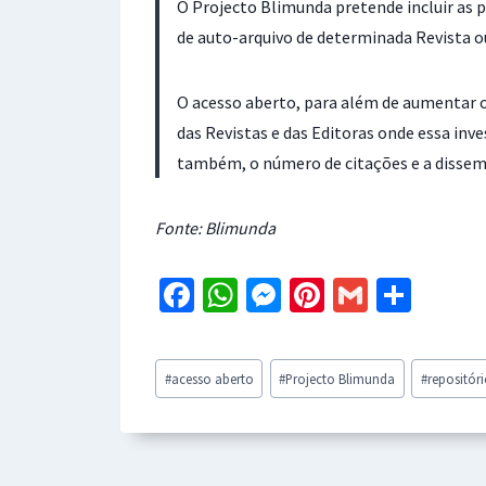
O Projecto Blimunda pretende incluir as 
de auto-arquivo de determinada Revista o
O acesso aberto, para além de aumentar o i
das Revistas e das Editoras onde essa in
também, o número de citações e a dissemi
Fonte: Blimunda
Fa
W
M
Pi
G
S
ce
h
es
nt
m
h
b
at
se
er
ai
ar
Post
#
acesso aberto
#
Projecto Blimunda
#
repositór
o
sA
n
es
l
e
Tags:
o
p
ge
t
k
p
r