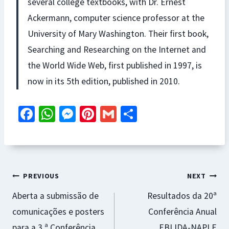
several college textbooks, with Dr. Ernest
Ackermann, computer science professor at the
University of Mary Washington. Their first book,
Searching and Researching on the Internet and
the World Wide Web, first published in 1997, is
now in its 5th edition, published in 2010.
Fa
W
M
Pi
G
S
ce
h
es
nt
m
h
b
at
se
er
ai
ar
o
sA
n
es
l
e
Navegação
o
p
ge
t
PREVIOUS
NEXT
k
p
r
Aberta a submissão de
Resultados da 20ª
de
comunicações e posters
Conferência Anual
artigos
para a 3.ª Conferência
EBLIDA-NAPLE