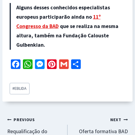
Alguns desses conhecidos especialistas
europeus participarão ainda no
11º
Congresso da BAD
que se realiza na mesma
altura, também na Fundação Calouste
Gulbenkian.
Fa
W
M
Pi
G
S
ce
h
es
nt
m
h
b
at
se
er
ai
ar
Post
#
EBLIDA
o
sA
n
es
l
e
Tags:
o
p
ge
t
k
p
r
Navegação
PREVIOUS
NEXT
Requalificação do
Oferta formativa BAD
de