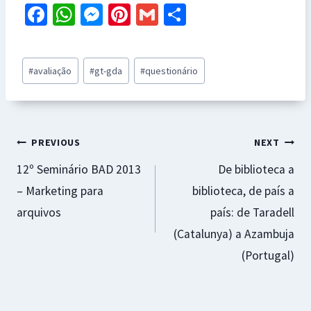
Fa
W
M
Pi
G
S
ce
h
es
nt
m
h
b
at
se
er
ai
ar
Post
#
avaliação
#
gt-gda
#
questionário
o
sA
n
es
l
e
Tags:
o
p
ge
t
k
p
r
Navegação
PREVIOUS
NEXT
12º Seminário BAD 2013
De biblioteca a
de
– Marketing para
biblioteca, de país a
artigos
arquivos
país: de Taradell
(Catalunya) a Azambuja
(Portugal)