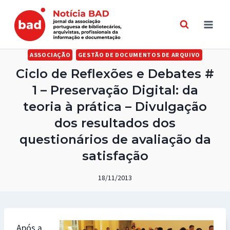
Skip
to
content
ASSOCIAÇÃO
GESTÃO DE DOCUMENTOS DE ARQUIVO
Ciclo de Reflexões e Debates #
1 – Preservação Digital: da
teoria à prática – Divulgação
dos resultados dos
questionários de avaliação da
satisfação
18/11/2013
Após a