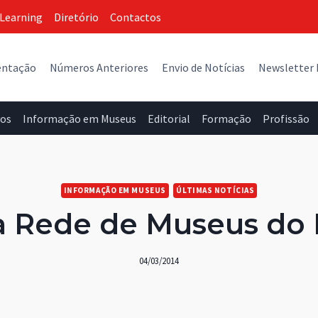
Learning
Diretório
Contactos
entação
Números Anteriores
Envio de Notícias
Newsletter
vos
Informação em Museus
Editorial
Formação
Profissão
INFORMAÇÃO EM MUSEUS
ÚLTIMAS NOTÍCIAS
a Rede de Museus do D
04/03/2014