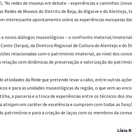
l, “As redes de museus em debate – experiências e caminhos (novo
as Redes de Museus do Distrito de Beja, do Algarve e do Alentejo,
m interessante apontamento sobre as experiências europeias das
 e novos diálogos museológicos – o confronto material/imaterial
 Cante (Serpa), da Diretora Regional de Cultura do Alentejo e do
tões relacionadas com o património imaterial, ao nível dos conce
a relação com dinâmicas de preservação e valorização do patrimón
de atividades da Rede que pretende levar a cabo, entre outras açõ
icos e para as unidades museológicas da região, o que vem ao enco
ha, a parceria e a troca de experiências entre os técnicos dos m
eja atinjam um caráter de excelência e cumpram com todas as fu
 do património e para a criação de laços com os membros da comu
Lígia 