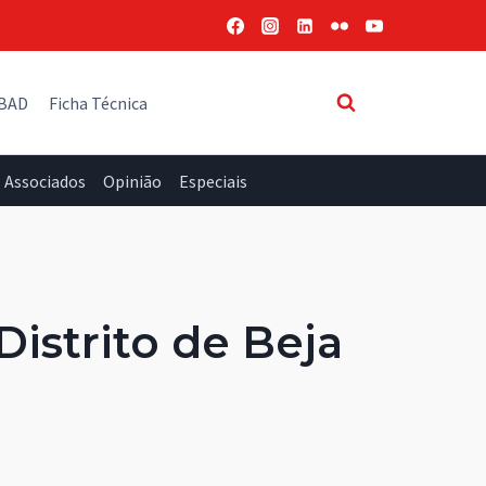
 BAD
Ficha Técnica
Associados
Opinião
Especiais
istrito de Beja