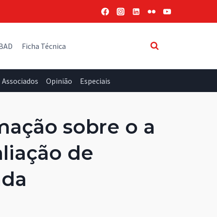
 BAD
Ficha Técnica
Associados
Opinião
Especiais
mação sobre o a
aliação de
ada