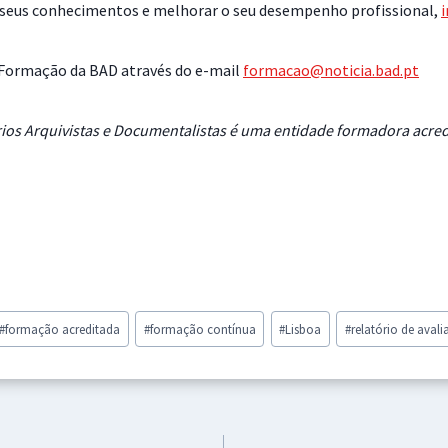
s seus conhecimentos e melhorar o seu desempenho profissional,
i
 Formação da BAD através do e-mail
formacao@noticia.bad.pt
rios Arquivistas e Documentalistas é uma entidade formadora acre
#
formação acreditada
#
formação contínua
#
Lisboa
#
relatório de aval