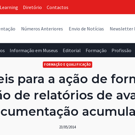
Learning
Diretório
Contactos
entação
Números Anteriores
Envio de Notícias
Newsletter
vos
Informação em Museus
Editorial
Formação
Profissão
FORMAÇÃO E QUALIFICAÇÃO
eis para a ação de for
o de relatórios de av
cumentação acumul
23/05/2014