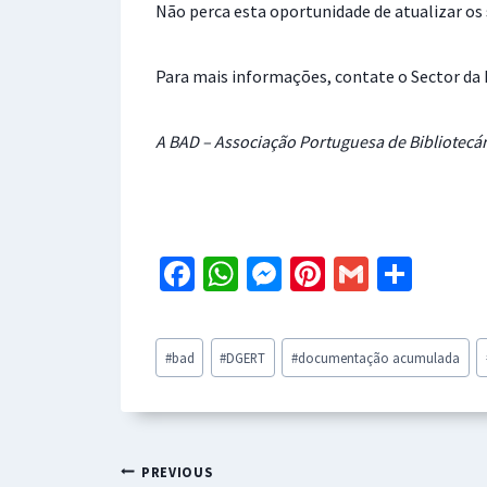
Não perca esta oportunidade de atualizar o
Para mais informações, contate o Sector da
A BAD – Associação Portuguesa de Bibliotecá
Fa
W
M
Pi
G
S
ce
h
es
nt
m
h
b
at
se
er
ai
ar
Post
#
bad
#
DGERT
#
documentação acumulada
o
sA
n
es
l
e
Tags:
o
p
ge
t
k
p
r
Navegação
PREVIOUS