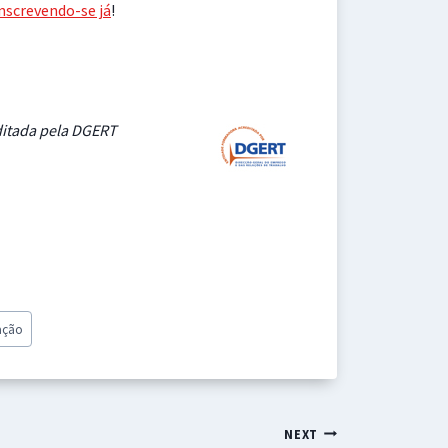
nscrevendo-se já
!
ditada pela DGERT
iação
NEXT