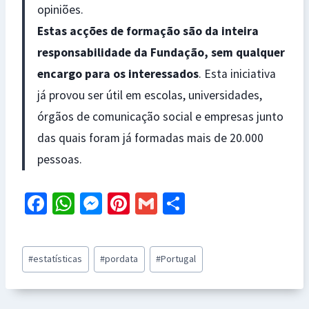
opiniões.
Estas acções de formação são da inteira
responsabilidade da Fundação, sem qualquer
encargo para os interessados
. Esta iniciativa
já provou ser útil em escolas, universidades,
órgãos de comunicação social e empresas junto
das quais foram já formadas mais de 20.000
pessoas.
Fa
W
M
Pi
G
S
ce
h
es
nt
m
h
b
at
se
er
ai
ar
Post
#
estatísticas
#
pordata
#
Portugal
o
sA
n
es
l
e
Tags:
o
p
ge
t