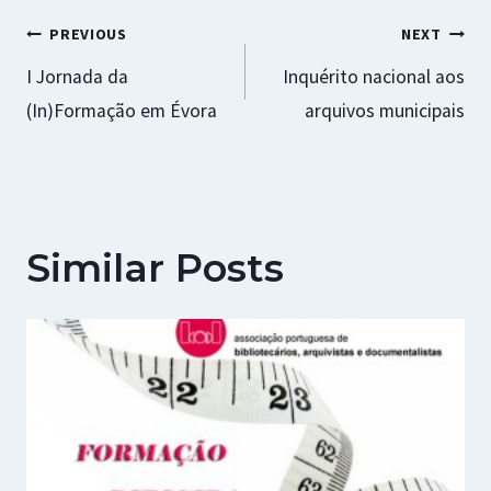
k
p
r
Navegação
PREVIOUS
NEXT
I Jornada da
Inquérito nacional aos
de
(In)Formação em Évora
arquivos municipais
artigos
Similar Posts