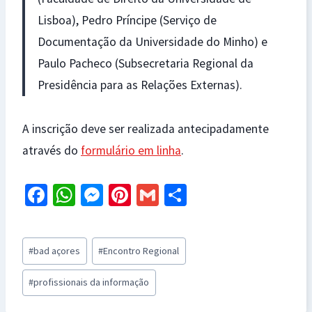
Lisboa), Pedro Príncipe (Serviço de
Documentação da Universidade do Minho) e
Paulo Pacheco (Subsecretaria Regional da
Presidência para as Relações Externas).
A inscrição deve ser realizada antecipadamente
através do
formulário em linha
.
Fa
W
M
Pi
G
S
ce
h
es
nt
m
h
b
at
se
er
ai
ar
Post
#
bad açores
#
Encontro Regional
o
sA
n
es
l
e
Tags:
o
p
ge
t
#
profissionais da informação
k
p
r