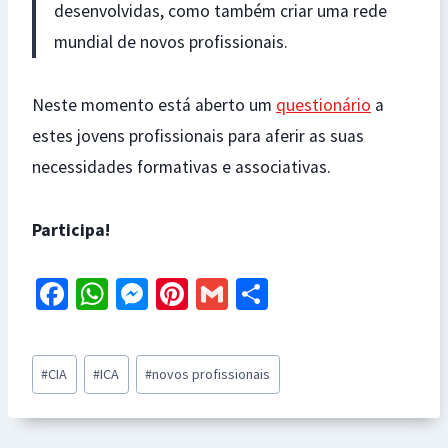
desenvolvidas, como também criar uma rede
mundial de novos profissionais.
Neste momento está aberto um
questionário
a
estes jovens profissionais para aferir as suas
necessidades formativas e associativas.
Participa!
Fa
W
M
Pi
G
S
ce
h
es
nt
m
h
b
at
se
er
ai
ar
Post
#
CIA
#
ICA
#
novos profissionais
o
sA
n
es
l
e
Tags:
o
p
ge
t