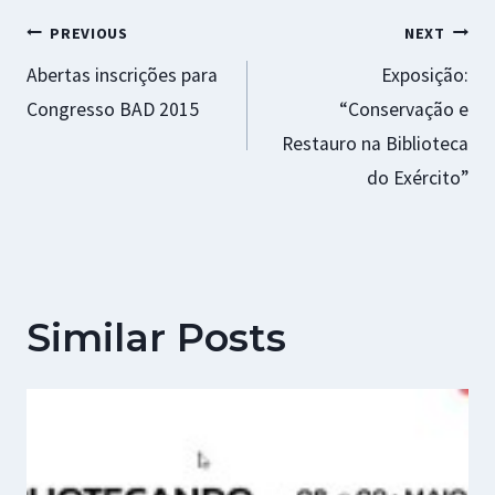
k
p
r
Navegação
PREVIOUS
NEXT
Abertas inscrições para
Exposição:
de
Congresso BAD 2015
“Conservação e
artigos
Restauro na Biblioteca
do Exército”
Similar Posts