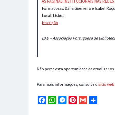
AS PÁGINAS INSTITUCIONAIS NAS REDES 
Formadoras: Dália Guerreiro e Isabel Roq
Local: Lisboa
Inscrição
BAD – Associação Portuguesa de Bibliotec
Não perca esta oportunidade de atualizar o
Para mais informações, consulte o
sítio web
Fa
W
M
Pi
G
S
ce
h
es
nt
m
h