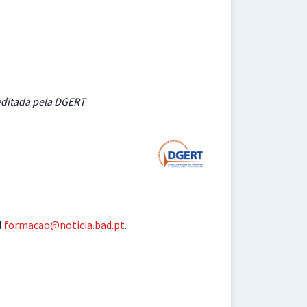
editada pela DGERT
l
formacao@noticia.bad.pt
.