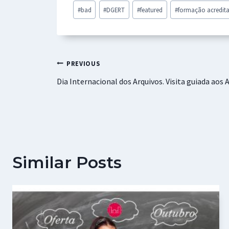
b
at
se
er
ai
ar
Post
#
bad
#
DGERT
#
featured
#
formação acredit
o
sA
n
es
l
e
Tags:
o
p
ge
t
k
p
r
Navegação
PREVIOUS
Dia Internacional dos Arquivos. Visita guiada aos
de
artigos
Similar Posts