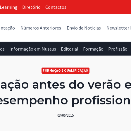
Learning
Diretório
Contactos
entação
Números Anteriores
Envio de Notícias
Newsletter
vos
Informação em Museus
Editorial
Formação
Profissão
FORMAÇÃO E QUALIFICAÇÃO
ação antes do verão e
esempenho profissiona
03/06/2015