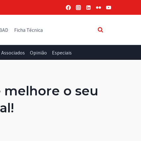
 BAD
Ficha Técnica
Associados
Opinião
Especiais
 melhore o seu
l!