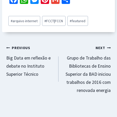
ce
h
es
nt
m
h
b
at
se
er
ai
ar
Post
#
arquivo internet
#
FCCT|FCCN
#
featured
o
sA
n
es
l
e
Tags:
o
p
ge
t
k
p
r
Navegação
PREVIOUS
NEXT
Big Data em reflexão e
Grupo de Trabalho das
de
debate no Instituto
Bibliotecas de Ensino
artigos
Superior Técnico
Superior da BAD iniciou
trabalhos de 2016 com
renovada energia