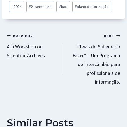
b
at
se
er
ai
ar
Post
#
2024
#
2º semestre
#
bad
#
plano de formação
o
sA
n
es
l
e
Tags:
o
p
ge
t
k
p
r
Navegação
PREVIOUS
NEXT
4th Workshop on
“Teias do Saber e do
de
Scientific Archives
Fazer” – Um Programa
artigos
de Intercâmbio para
profissionais de
informação.
Similar Posts