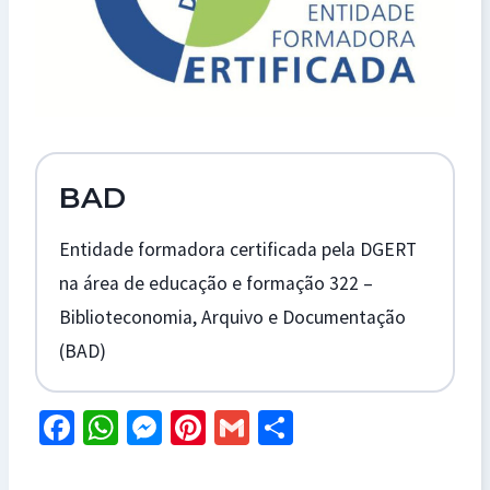
BAD
Entidade formadora certificada pela DGERT
na área de educação e formação 322 –
Biblioteconomia, Arquivo e Documentação
(BAD)
Fa
W
M
Pi
G
S
ce
h
es
nt
m
h