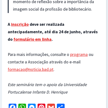
momento de reflexão sobre a importância da
imagem social da profissão de bibliotecário.
A
inscrição
deve ser realizada
antecipadamente, até dia 24 de junho, através
do
formulário em linha
.
Para mais informações, consulte o
programa
ou
contacte a Associação através do e-mail
formacao@noticia.bad.pt
.
Este seminário tem o apoio da Universidade
Portucalense Infante D. Henrique
Fa
W
M
Pi
G
S