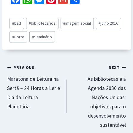
ce
h
es
nt
m
h
b
at
se
er
ai
ar
Post
#
bad
#
bibliotecários
#
imagem social
#
julho 2016
o
sA
n
es
l
e
Tags:
o
p
ge
t
#
Porto
#
Seminário
k
p
r
Navegação
PREVIOUS
NEXT
Maratona de Leitura na
As bibliotecas e a
de
Sertã – 24 Horas a Ler e
Agenda 2030 das
artigos
Dia da Leitura
Nações Unidas:
Planetária
objetivos para o
desenvolvimento
sustentável