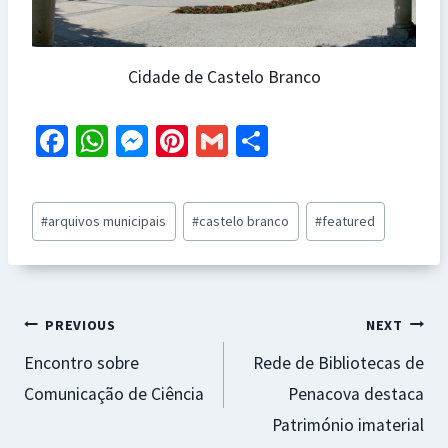
Cidade de Castelo Branco
Fa
W
M
Pi
G
S
ce
h
es
nt
m
h
b
at
se
er
ai
ar
Post
#
arquivos municipais
#
castelo branco
#
featured
o
sA
n
es
l
e
Tags:
o
p
ge
t
k
p
r
Navegação
PREVIOUS
NEXT
Encontro sobre
Rede de Bibliotecas de
de
Comunicação de Ciência
Penacova destaca
artigos
Património imaterial