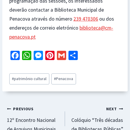
programação das sessões, os interessados
deverão contactar a Biblioteca Municipal de
Penacova através do número
239 470306
ou dos
endereços de correio eletrónico
biblioteca@cm-
penacova.pt
Fa
W
M
Pi
G
S
ce
h
es
nt
m
h
b
at
se
er
ai
ar
Post
#
património cultural
#
Penacova
o
sA
n
es
l
e
Tags:
o
p
ge
t
k
p
r
Navegação
PREVIOUS
NEXT
12º Encontro Nacional
Colóquio “Três décadas
de
de Arquivos Municipais
de Bibliotecas Públicas”