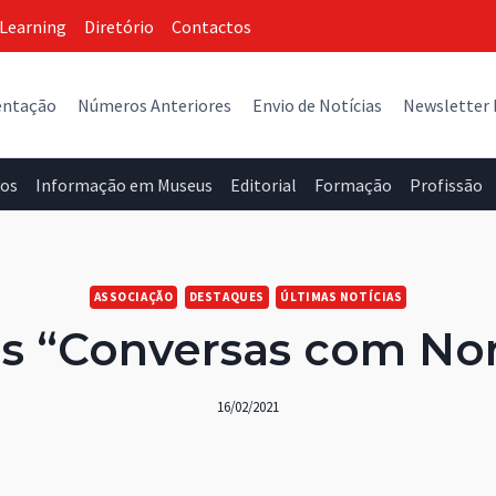
Learning
Diretório
Contactos
entação
Números Anteriores
Envio de Notícias
Newsletter
vos
Informação em Museus
Editorial
Formação
Profissão
ASSOCIAÇÃO
DESTAQUES
ÚLTIMAS NOTÍCIAS
as “Conversas com Nor
16/02/2021