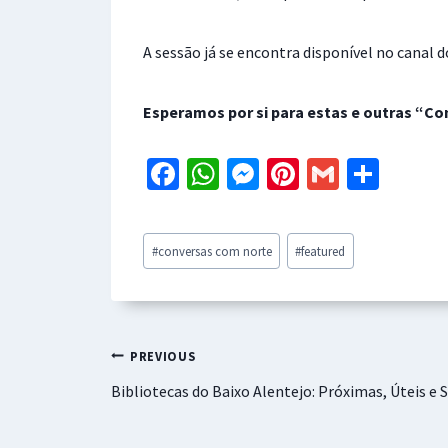
A sessão já se encontra disponível no canal 
Esperamos por si para estas e outras “Co
Fa
W
M
Pi
G
S
ce
h
es
nt
m
h
b
at
se
er
ai
ar
Post
#
conversas com norte
#
featured
o
sA
n
es
l
e
Tags:
o
p
ge
t
k
p
r
Navegação
PREVIOUS
Bibliotecas do Baixo Alentejo: Próximas, Úteis e 
de
artigos