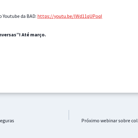
do Youtube da BAD:
https://youtu.be/lWd11qUPoqI
nversas”! Até março.
Seguras
Próximo webinar sobre col