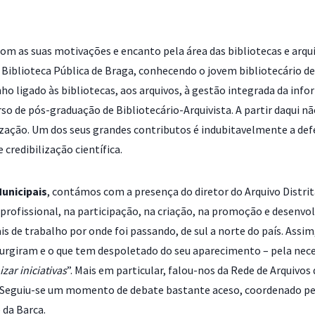
com as suas motivações e encanto pela área das bibliotecas e arqu
 na Biblioteca Pública de Braga, conhecendo o jovem bibliotecário 
minho ligado às bibliotecas, aos arquivos, à gestão integrada da 
so de pós-graduação de Bibliotecário-Arquivista. A partir daqui nã
ização. Um dos seus grandes contributos é indubitavelmente a def
credibilização científica.
unicipais
, contámos com a presença do diretor do Arquivo Distrita
profissional, na participação, na criação, na promoção e desenvol
ais de trabalho por onde foi passando, de sul a norte do país. Ass
surgiram e o que tem despoletado do seu aparecimento – pela nece
zar iniciativas
”. Mais em particular, falou-nos da Rede de Arquivos
e. Seguiu-se um momento de debate bastante aceso, coordenado pe
 da Barca.