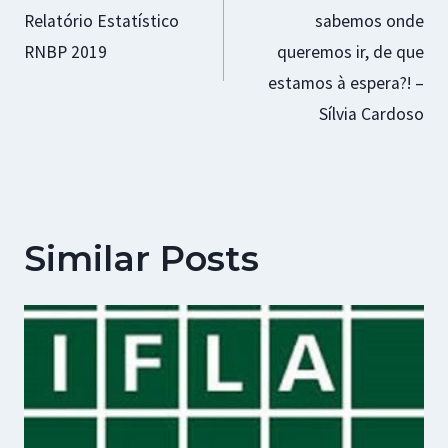
de
Relatório Estatístico
sabemos onde
artigos
RNBP 2019
queremos ir, de que
estamos à espera?! –
Sílvia Cardoso
Similar Posts