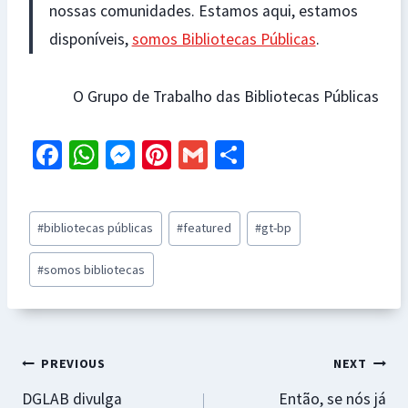
nossas comunidades. Estamos aqui, estamos
disponíveis,
somos Bibliotecas Públicas
.
O Grupo de Trabalho das Bibliotecas Públicas
Fa
W
M
Pi
G
S
ce
h
es
nt
m
h
b
at
se
er
ai
ar
Post
#
bibliotecas públicas
#
featured
#
gt-bp
o
sA
n
es
l
e
Tags:
o
p
ge
t
#
somos bibliotecas
k
p
r
Navegação
PREVIOUS
NEXT
DGLAB divulga
Então, se nós já