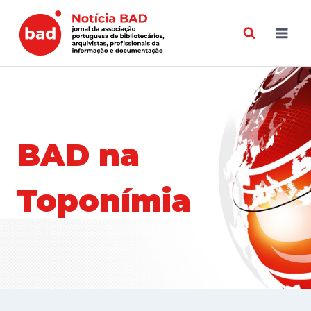
Skip
to
content
BAD na
Toponímia