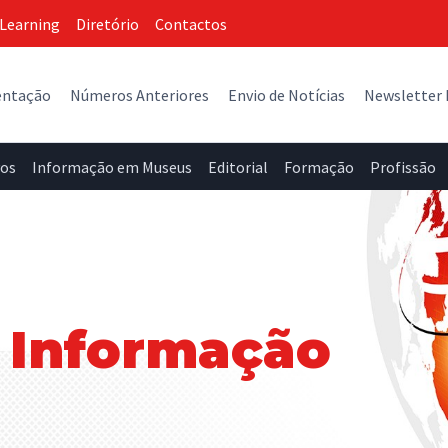
Learning
Diretório
Contactos
entação
Números Anteriores
Envio de Notícias
Newsletter
vos
Informação em Museus
Editorial
Formação
Profissão
 Informação