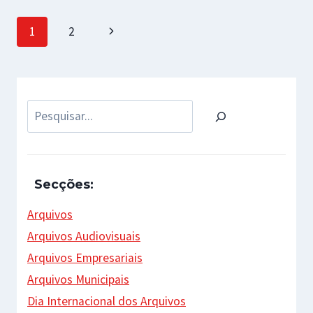
Page
Next
1
2
navigation
Page
Pesquisar
Secções:
Arquivos
Arquivos Audiovisuais
Arquivos Empresariais
Arquivos Municipais
Dia Internacional dos Arquivos