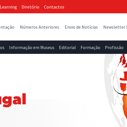
Learning
Diretório
Contactos
entação
Números Anteriores
Envio de Notícias
Newsletter
vos
Informação em Museus
Editorial
Formação
Profissão
ugal