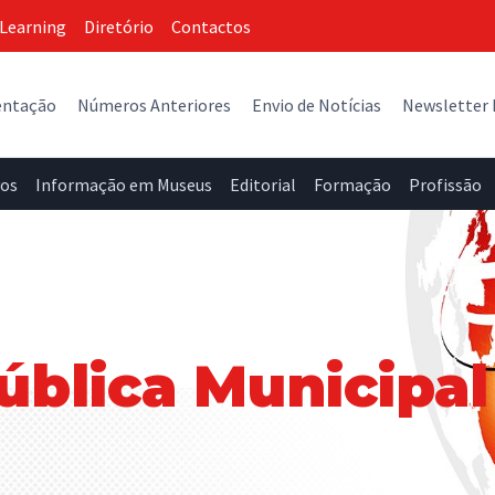
Learning
Diretório
Contactos
entação
Números Anteriores
Envio de Notícias
Newsletter
vos
Informação em Museus
Editorial
Formação
Profissão
ública Municipal