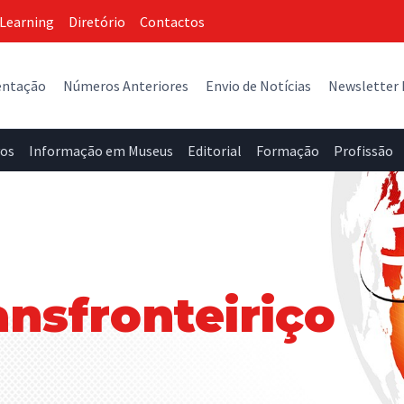
Learning
Diretório
Contactos
entação
Números Anteriores
Envio de Notícias
Newsletter
vos
Informação em Museus
Editorial
Formação
Profissão
ansfronteiriço