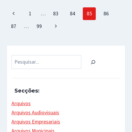
Page
Previous
1
…
83
84
85
86
navigation
Page
Next
87
…
99
Page
Pesquisar
Secções:
Arquivos
Arquivos Audiovisuais
Arquivos Empresariais
Arquivos Municipais