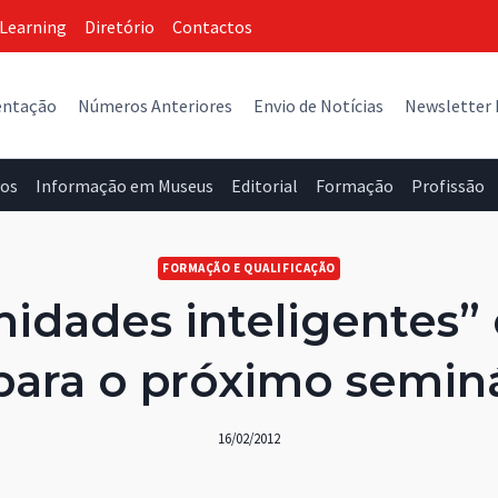
Learning
Diretório
Contactos
entação
Números Anteriores
Envio de Notícias
Newsletter
vos
Informação em Museus
Editorial
Formação
Profissão
FORMAÇÃO E QUALIFICAÇÃO
idades inteligentes”
 para o próximo semin
16/02/2012