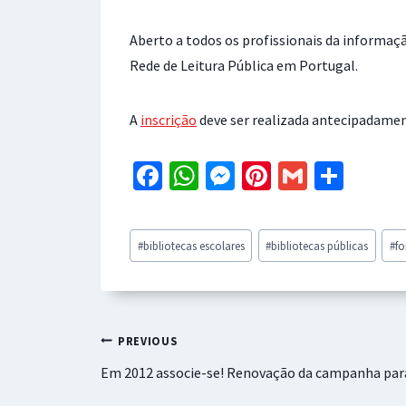
Aberto a todos os profissionais da informaç
Rede de Leitura Pública em Portugal.
A
inscrição
deve ser realizada antecipadamen
Fa
W
M
Pi
G
S
ce
h
es
nt
m
h
b
at
se
er
ai
ar
Post
#
bibliotecas escolares
#
bibliotecas públicas
#
f
o
sA
n
es
l
e
Tags:
o
p
ge
t
k
p
r
Navegação
PREVIOUS
Em 2012 associe-se! Renovação da campanha par
de