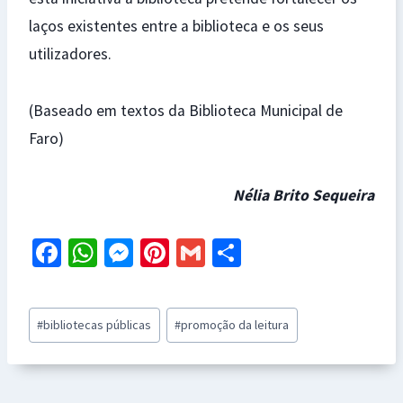
laços existentes entre a biblioteca e os seus
utilizadores.
(Baseado em textos da Biblioteca Municipal de
Faro)
Nélia Brito Sequeira
Fa
W
M
Pi
G
S
ce
h
es
nt
m
h
b
at
se
er
ai
ar
Post
#
bibliotecas públicas
#
promoção da leitura
o
sA
n
es
l
e
Tags:
o
p
ge
t
k
p
r