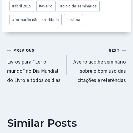
b
at
se
er
ai
ar
Post
#
abril 2015
#
Aveiro
#
ciclo de seminários
o
sA
n
es
l
e
Tags:
o
p
ge
t
#
formação não acreditada
#
Lisboa
k
p
r
Navegação
PREVIOUS
NEXT
Livros para “Ler o
Aveiro acolhe seminário
de
mundo” no Dia Mundial
sobre o bom uso das
artigos
do Livro e todos os dias
citações e referências
Similar Posts