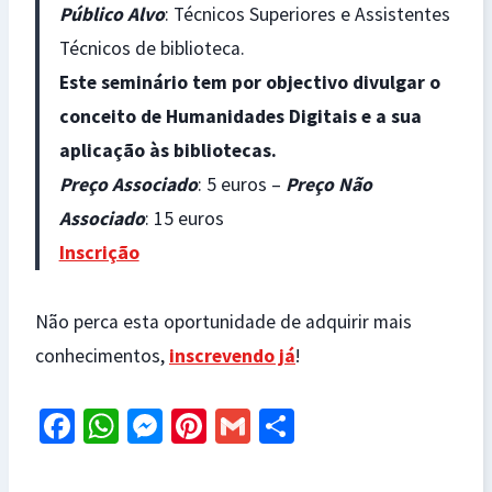
Público Alvo
: Técnicos Superiores e Assistentes
Técnicos de biblioteca.
Este seminário tem por objectivo divulgar o
conceito de Humanidades Digitais e a sua
aplicação às bibliotecas.
Preço Associado
: 5 euros –
Preço Não
Associado
: 15 euros
Inscrição
Não perca esta oportunidade de adquirir mais
conhecimentos,
inscrevendo já
!
Fa
W
M
Pi
G
S
ce
h
es
nt
m
h