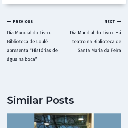
o
p
ge
t
k
p
r
Navegação
PREVIOUS
NEXT
Dia Mundial do Livro.
Dia Mundial do Livro. Há
de
Biblioteca de Loulé
teatro na Biblioteca de
artigos
apresenta “Histórias de
Santa Maria da Feira
água na boca”
Similar Posts