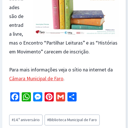
ades
são de
entrad
a livre,
mas o Encontro “Partilhar Leituras” e as “Histórias
em Movimento” carecem de inscrição.
Para mais informações veja o sítio na internet da
Câmara Municipal de Faro
.
Fa
W
M
Pi
G
S
ce
h
es
nt
m
h
b
at
se
er
ai
ar
Post
#
14.º aniversário
#
Biblioteca Municipal de Faro
o
sA
n
es
l
e
Tags: