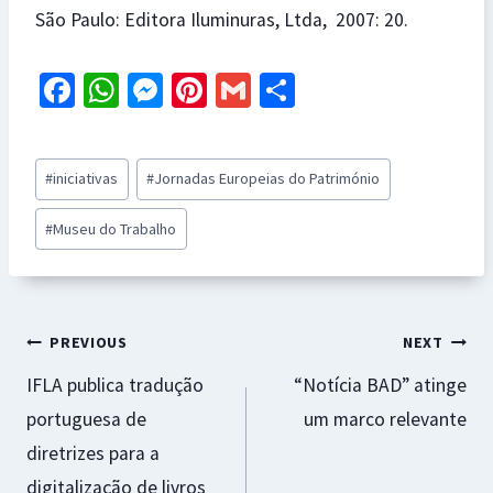
São Paulo: Editora Iluminuras, Ltda, 2007: 20.
Fa
W
M
Pi
G
S
ce
h
es
nt
m
h
b
at
se
er
ai
ar
Post
#
iniciativas
#
Jornadas Europeias do Património
o
sA
n
es
l
e
Tags:
o
p
ge
t
#
Museu do Trabalho
k
p
r
Navegação
PREVIOUS
NEXT
IFLA publica tradução
“Notícia BAD” atinge
de
portuguesa de
um marco relevante
artigos
diretrizes para a
digitalização de livros