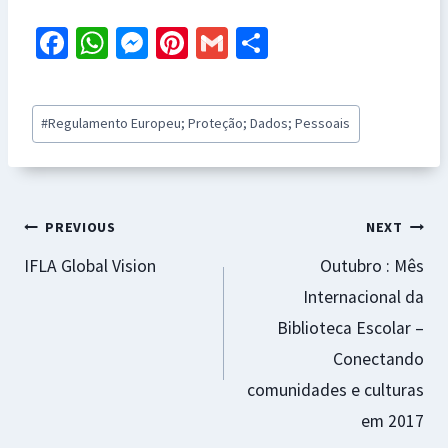
Fa
W
M
Pi
G
S
ce
h
es
nt
m
h
b
at
se
er
ai
ar
Post
#
Regulamento Europeu; Proteção; Dados; Pessoais
o
sA
n
es
l
e
Tags:
o
p
ge
t
k
p
r
Navegação
PREVIOUS
NEXT
IFLA Global Vision
Outubro : Mês
de
Internacional da
artigos
Biblioteca Escolar –
Conectando
comunidades e culturas
em 2017