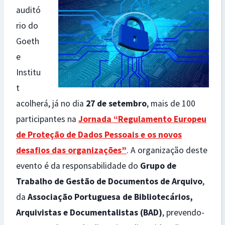
auditó
rio do
Goeth
e
Institu
t
acolherá, já no dia
27 de setembro
, mais de 100
participantes na
Jornada “Regulamento Europeu
de Proteção de Dados Pessoais e os novos
desafios das organizações”
. A organização deste
evento é da responsabilidade do
Grupo de
Trabalho de Gestão de Documentos de Arquivo
,
da
Associação Portuguesa de Bibliotecários,
Arquivistas e Documentalistas (BAD)
, prevendo-