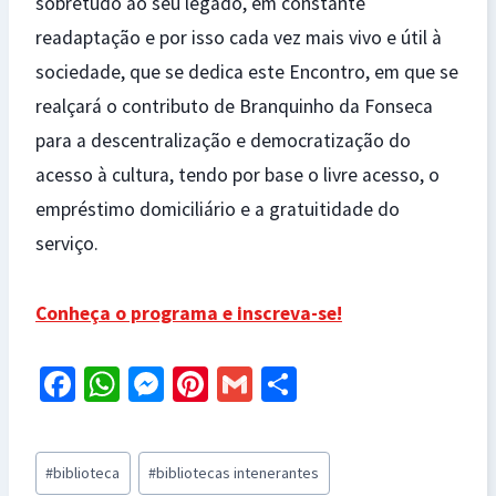
sobretudo ao seu legado, em constante
readaptação e por isso cada vez mais vivo e útil à
sociedade, que se dedica este Encontro, em que se
realçará o contributo de Branquinho da Fonseca
para a descentralização e democratização do
acesso à cultura, tendo por base o livre acesso, o
empréstimo domiciliário e a gratuitidade do
serviço.
Conheça o programa e inscreva-se!
Fa
W
M
Pi
G
S
ce
h
es
nt
m
h
b
at
se
er
ai
ar
Post
#
biblioteca
#
bibliotecas intenerantes
o
sA
n
es
l
e
Tags: