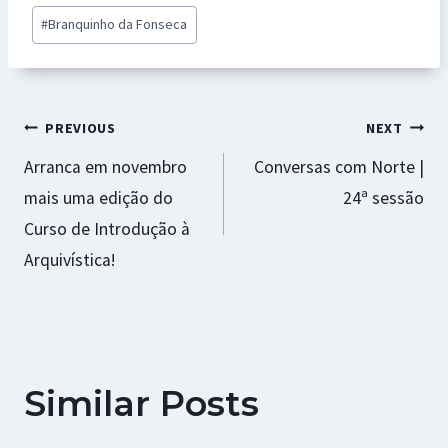
o
p
ge
t
#
Branquinho da Fonseca
k
p
r
Navegação
PREVIOUS
NEXT
Arranca em novembro
Conversas com Norte |
de
mais uma edição do
24ª sessão
artigos
Curso de Introdução à
Arquivística!
Similar Posts