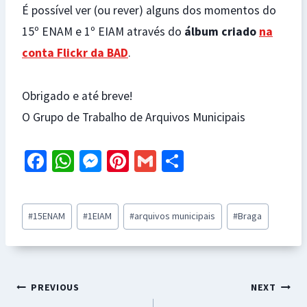
É possível ver (ou rever) alguns dos momentos do
15º ENAM e 1º EIAM através do
álbum criado
na
conta Flickr da BAD
.
Obrigado e até breve!
O Grupo de Trabalho de Arquivos Municipais
Fa
W
M
Pi
G
S
ce
h
es
nt
m
h
b
at
se
er
ai
ar
Post
#
15ENAM
#
1EIAM
#
arquivos municipais
#
Braga
o
sA
n
es
l
e
Tags:
o
p
ge
t
k
p
r
Navegação
PREVIOUS
NEXT