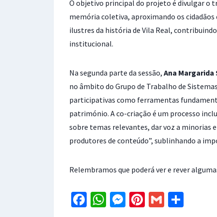
O objetivo principal do projeto é divulgar o 
memória coletiva, aproximando os cidadãos da
ilustres da história de Vila Real, contrib
institucional.
Na segunda parte da sessão,
Ana Margarida 
no âmbito do Grupo de Trabalho de Sistemas d
participativas como ferramentas fundamenta
património. A co-criação é um processo inclu
sobre temas relevantes, dar voz a minorias
produtores de conteúdo”, sublinhando a impo
Relembramos que poderá ver e rever algumas
Fa
W
M
Pi
G
S
ce
h
es
nt
m
h