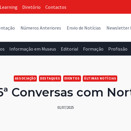
Learning
Diretório
Contactos
entação
Números Anteriores
Envio de Notícias
Newsletter
vos
Informação em Museus
Editorial
Formação
Profissão
ASSOCIAÇÃO
DESTAQUES
EVENTOS
ÚLTIMAS NOTÍCIAS
6ª Conversas com Nor
01/07/2025