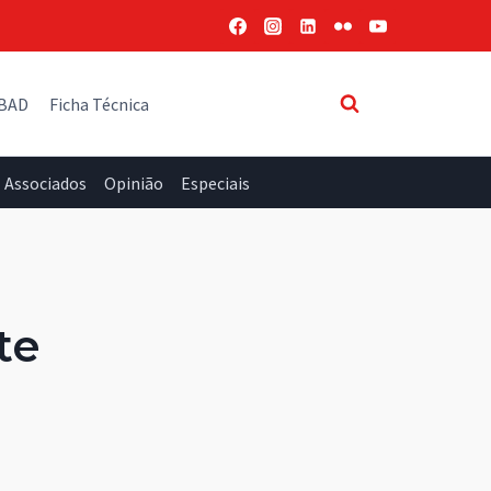
 BAD
Ficha Técnica
Associados
Opinião
Especiais
te