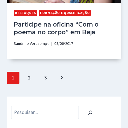
DESTAQUES
FORMAÇÃO E QUALIFICAÇÃO
Participe na oficina “Com o
poema no corpo” em Beja
Sandrine Vercaempt
09/06/2017
Page
Next
1
2
3
navigation
Page
Pesquisar