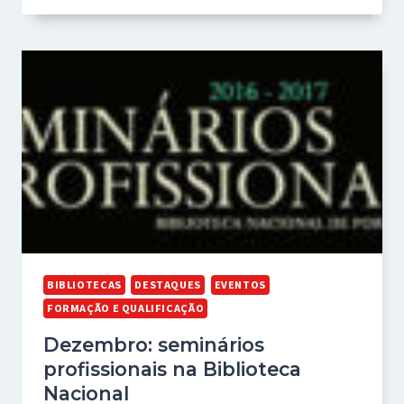
BIBLIOTECAS
DESTAQUES
EVENTOS
FORMAÇÃO E QUALIFICAÇÃO
Dezembro: seminários
profissionais na Biblioteca
Nacional