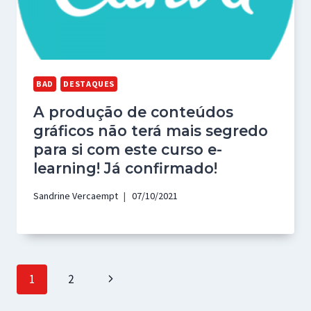
BAD
DESTAQUES
A produção de conteúdos
gráficos não terá mais segredo
para si com este curso e-
learning! Já confirmado!
Sandrine Vercaempt
07/10/2021
Page
Next
1
2
navigation
Page