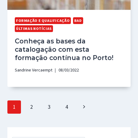
FORMAÇÃO E QUALIFICAÇÃO
BAD
ÚLTIMAS NOTÍCIAS
Conheça as bases da
catalogação com esta
formação contínua no Porto!
Sandrine Vercaempt
08/03/2022
Page
Next
1
2
3
4
navigation
Page