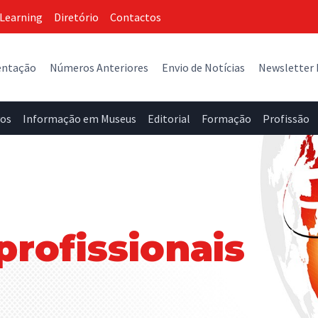
Learning
Diretório
Contactos
entação
Números Anteriores
Envio de Notícias
Newsletter
vos
Informação em Museus
Editorial
Formação
Profissão
profissionais